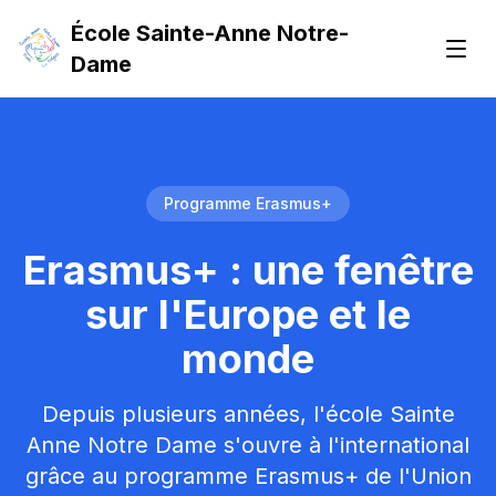
École Sainte-Anne Notre-
Men
Dame
Programme Erasmus+
Erasmus+ : une fenêtre
sur l'Europe et le
monde
Depuis plusieurs années, l'école Sainte
Anne Notre Dame s'ouvre à l'international
grâce au programme Erasmus+ de l'Union